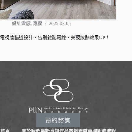
設計靈感
,
專欄
2025-03-05
電視牆貓道設計，告別雜亂電線，美觀散熱效果UP！
預約諮詢
首頁
關於我們
最新資訊
作品案例
靈感專欄
服務流程