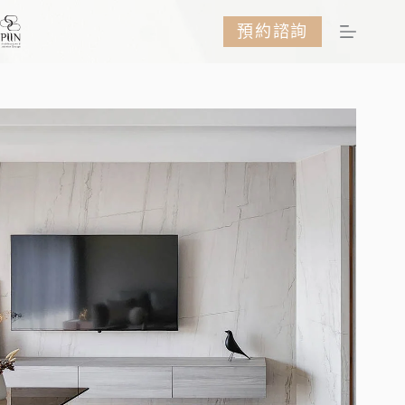
跳
預約諮詢
至
主
要
內
容