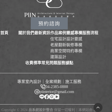
預約諮詢
首頁
關於我們
最新資訊
作品案例
靈感專欄
服務流程
住宅設計
設計靈感
老屋翻新
裝修專欄
商業空間
特約專欄
建築設計
收費標準
常見問題
服務據點
專業室內設計｜全案規劃｜施工服務
04-2385-0888
piinterior@gmail.com
Copyright © 2024
品系統設計整合
保留一切權利｜本網站由
凌