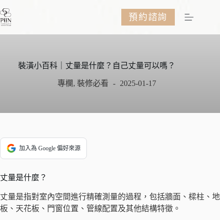
跳
預約諮詢
至
主
要
內
容
裝潢小百科｜丈量是什麼？自己丈量可以嗎？
專欄
,
裝修必看
2025-01-17
加入為 Google 偏好來源
丈量是什麼？
丈量是指對室內空間進行精確測量的過程，包括牆面、樑柱、地
板、天花板、門窗位置、管線配置及其他結構特徵。