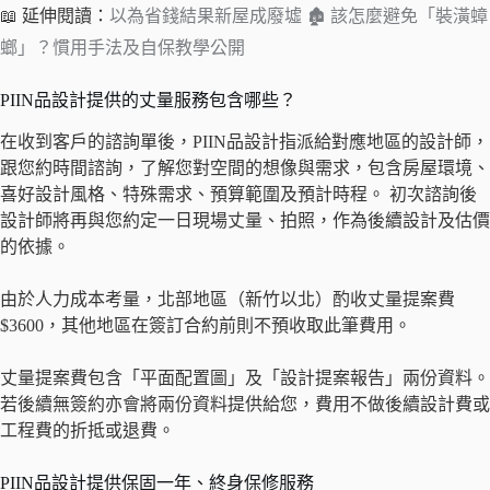
📖 延伸閱讀：
以為省錢結果新屋成廢墟 🏚 該怎麼避免「裝潢蟑
螂」？慣用手法及自保教學公開
PIIN品設計提供的丈量服務包含哪些？
在收到客戶的諮詢單後，PIIN品設計指派給對應地區的設計師，
跟您約時間諮詢，了解您對空間的想像與需求，包含房屋環境、
喜好設計風格、特殊需求、預算範圍及預計時程。 初次諮詢後
設計師將再與您約定一日現場丈量、拍照，作為後續設計及估價
的依據。
由於人力成本考量，北部地區（新竹以北）酌收丈量提案費
$3600，其他地區在簽訂合約前則不預收取此筆費用。
丈量提案費包含「平面配置圖」及「設計提案報告」兩份資料。
若後續無簽約亦會將兩份資料提供給您，費用不做後續設計費或
工程費的折抵或退費。
PIIN品設計提供保固一年、終身保修服務