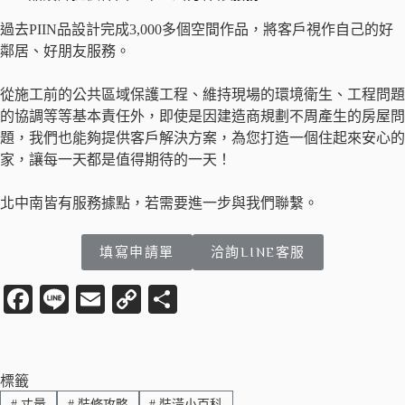
過去PIIN品設計完成3,000多個空間作品，將客戶視作自己的好
鄰居、好朋友服務。
從施工前的公共區域保護工程、維持現場的環境衛生、工程問題
的協調等等基本責任外，即使是因建造商規劃不周產生的房屋問
題，我們也能夠提供客戶解決方案，為您打造一個住起來安心的
家，讓每一天都是值得期待的一天！
北中南皆有服務據點，若需要進一步與我們聯繫。
填寫申請單
洽詢LINE客服
Fa
Li
E
C
分
ce
ne
m
op
享
bo
ail
y
ok
Li
標籤
#
丈量
#
裝修攻略
#
裝潢小百科