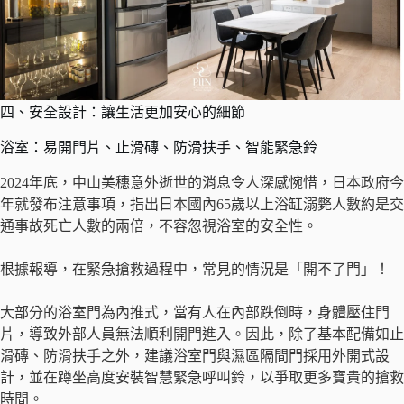
四、安全設計：讓生活更加安心的細節
浴室：易開門片、止滑磚、防滑扶手、智能緊急鈴
2024年底，中山美穗意外逝世的消息令人深感惋惜，日本政府今
年就發布注意事項，指出日本國內65歲以上浴缸溺斃人數約是交
通事故死亡人數的兩倍，不容忽視浴室的安全性。
根據報導，在緊急搶救過程中，常見的情況是「開不了門」！
大部分的浴室門為內推式，當有人在內部跌倒時，身體壓住門
片，導致外部人員無法順利開門進入。因此，除了基本配備如止
滑磚、防滑扶手之外，建議浴室門與濕區隔間門採用外開式設
計，並在蹲坐高度安裝智慧緊急呼叫鈴，以爭取更多寶貴的搶救
時間。