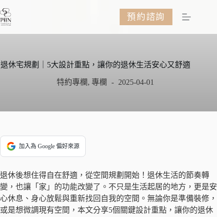
跳
預約諮詢
至
主
要
內
容
退休宅規劃｜5大設計重點，讓你的退休生活安心又舒適
特約專欄
,
專欄
2025-04-01
加入為 Google 偏好來源
退休後想住得自在舒適，從空間規劃開始！退休生活的節奏轉
變，也讓「家」的功能改變了。不只是生活起居的地方，更是安
心休息、身心放鬆與重新找回自我的空間。無論你是準備裝修，
或是想微調現有空間，本文分享5個關鍵設計重點，讓你的退休