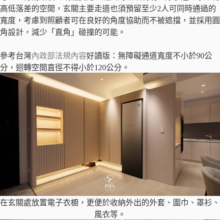
高低落差的空間，玄關主要走道也須預留至少2人可同時通過的
寬度，考慮到照顧者可在良好的角度協助而不被遮擋，並採用圓
角設計，減少「直角」碰撞的可能。
參考台灣
內政部法規內容
好讀版：無障礙通道寬度不小於90公
分，迴轉空間直徑不得小於120公分。
在玄關處放置電子衣櫥，更便於收納外出的外套、圍巾、罩衫、
風衣等。