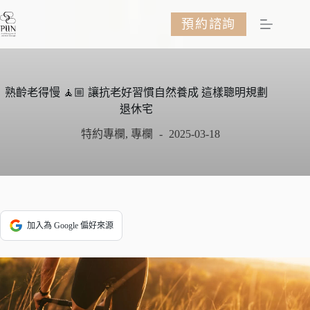
跳
預約諮詢
至
主
要
內
容
熟齡老得慢 🧘🏼 讓抗老好習慣自然養成 這樣聰明規劃
退休宅
特約專欄
,
專欄
2025-03-18
加入為 Google 偏好來源