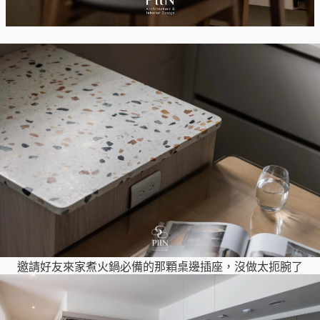
邀請好友來家煮火鍋必備的那顆桌邊插座，沒做太扼腕了