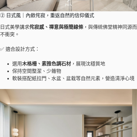
② 日式風｜內斂侘寂，重返自然的信仰儀式
日式美學講求
侘寂感、禪意與極簡線條
，與傳統佛堂精神同源而
不衝突。
✅ 適合設計方式：
選用
木格柵、素雅色調石材
，展現沈穩質地
保持空間整潔、少雜物
軟裝搭配紙拉門、水盆、盆栽等自然元素，營造清淨心境