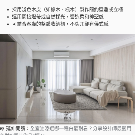
採用淺色木皮（如橡木、楓木）製作簡約壁龕或立櫃
運用間接燈帶或自然採光，營造柔和神聖感
可結合客廳的整體收納櫃，不突兀卻有儀式感
📖 延伸閱讀：
全室油漆選哪一種白最耐看？分享設計師最愛用