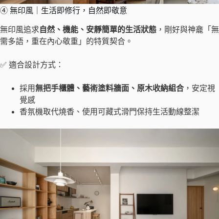
④ 無印風｜生活即修行，自然即敬意
無印風追求
自然、機能、安靜簡單的生活狀態
，剛好與神龕「無
需多語，重在內心敬重」的特質契合。
✅ 適合設計方式：
採用
無把手櫃體、藝術塗料牆面、原木收納組合
，安定視
覺感
香氛機取代燒香、使用可藏式滑門保持生活動線整潔