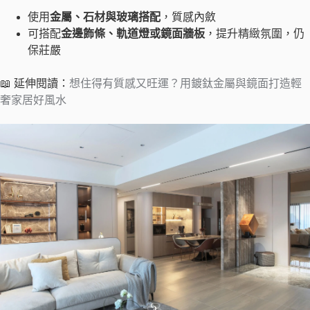
使用
金屬、石材與玻璃搭配
，質感內斂
可搭配
金邊飾條、軌道燈或鏡面牆板
，提升精緻氛圍，仍
保莊嚴
📖 延伸閱讀：
想住得有質感又旺運？用鍍鈦金屬與鏡面打造輕
奢家居好風水