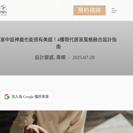
跳
預約諮詢
至
主
要
內
容
家中設神龕也能很有美感！4種現代居家風格融合設計指
南
設計靈感
,
專欄
2025-07-29
加入為 Google 偏好來源