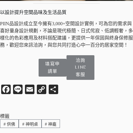
以設計提升空間品味及生活品質
PIIN品設計成立至今擁有3,000+空間設計實例，可為您的需求與
喜好量身設計規劃，不論是現代極簡、日式侘寂、低調輕奢，多
樣化的色彩應用及材料搭配建議，更提供一年保固與終身保修服
務，歡迎您來訊洽詢，與您共同打造心中一百分的居家空間！
洽詢
填寫申
LINE
請單
客服
Fa
Li
E
C
分
ce
ne
m
op
享
bo
ail
y
ok
Li
標籤
#
供佛
#
神明桌
#
神龕
nk