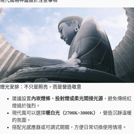
現代風格神龕設計注意事項
燈光安排：不只是照亮，而是營造敬意
建議設置
內崁燈條、投射燈或柔光間接光源
，避免傳統紅
燈過於強烈。
現代風可以選擇
暖白光（2700K~3000K）
，營造沉靜溫暖
的氛圍。
搭配光感應器或可調式開關，方便日常切換使用情境。