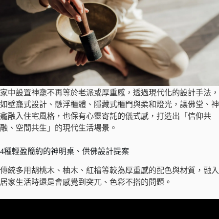
家中設置神龕不再等於老派或厚重感，透過現代化的設計手法，
如壁龕式設計、懸浮櫃體、隱藏式櫃門與柔和燈光，讓佛堂、神
龕融入住宅風格，也保有心靈寄託的儀式感，打造出「信仰共
融、空間共生」的現代生活場景。
4種輕盈簡約的神明桌、供佛設計提案
傳統多用胡桃木、柚木、紅檜等較為厚重感的配色與材質，融入
居家生活時還是會感覺到突兀、色彩不搭的問題。