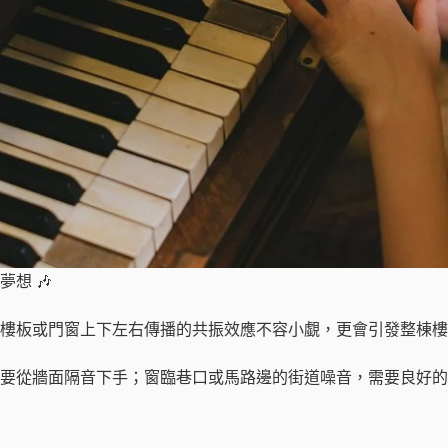
想 🎶
樓板或門窗上下左右傳播的共振效應不容小覷，更會引發整棟樓
要從牆面隔音下手；窗臨巷口或馬路邊的街道噪音，需要良好的