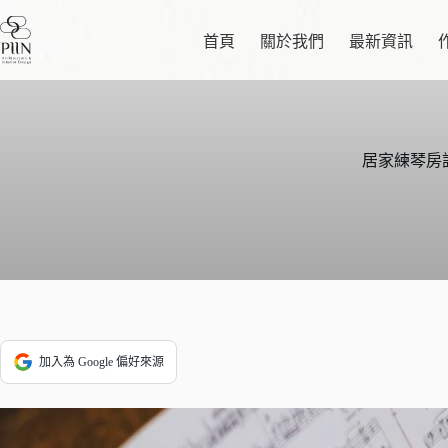
跳
至
首頁
關於我們
最新資訊
主
要
內
容
居家練琴房
加入為 Google 偏好來源