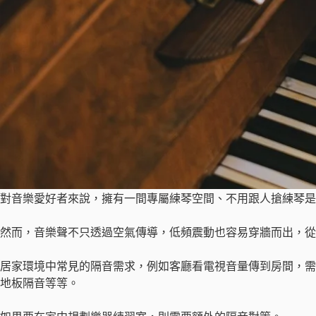
對音樂愛好者來說，擁有一間專屬練琴空間、不用跟人搶練琴是夢
然而，音樂聲不只透過空氣傳導，低頻震動也容易穿牆而出，從
居家環境中常見的隔音需求，例如客廳看電視音量傳到房間，需
地板隔音等等。