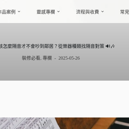
作品案例
靈感專欄
流程與收費
常
該怎麼隔音才不會吵到鄰居？從樂器種類找隔音對策 🔊🎶
裝修必看
,
專欄
2025-05-26