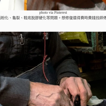
photo via Pinterest
表面粉化、龜裂、鞋底脫膠硬化等問題。想修復還得費時費錢找師