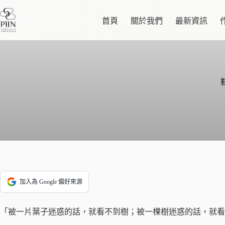
跳
至
首頁
關於我們
最新資訊
主
要
內
容
加入為 Google 偏好來源
「被一片葉子迷惑的話，就看不到樹；被一棵樹迷惑的話，就看