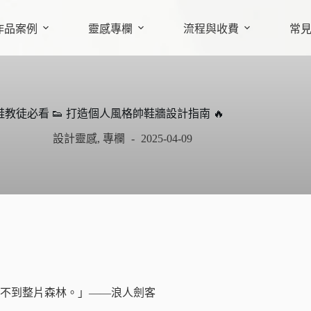
作品案例
靈感專欄
流程與收費
常
鞋教徒必看 👟 打造個人風格帥鞋牆設計指南 🔥
設計靈感
,
專欄
2025-04-09
不到整片森林。」——浪人劍客