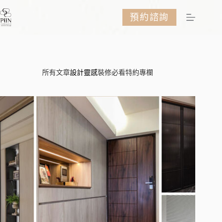
跳
預約諮詢
至
主
要
內
容
所有文章
設計靈感
裝修必看
特約專欄