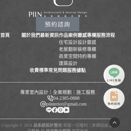
預約諮詢
首頁
關於我們
最新資訊
作品案例
靈感專欄
服務流程
住宅設計
設計靈感
老屋翻新
裝修專欄
商業空間
特約專欄
建築設計
收費標準
常見問題
服務據點
專業室內設計｜全案規劃｜施工服務
04-2385-0888
piinterior@gmail.com
Copyright © 2024
品系統設計整合
保留一切權利｜本網站由
凌