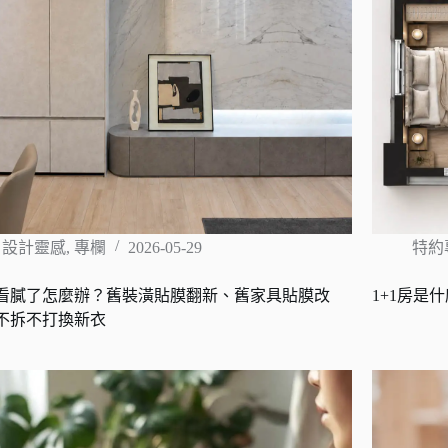
設計靈感
,
專欄
2026-05-29
特約
看膩了怎麼辦？舊裝潢貼膜翻新、舊家具貼膜改
1+1房是
不拆不打換新衣