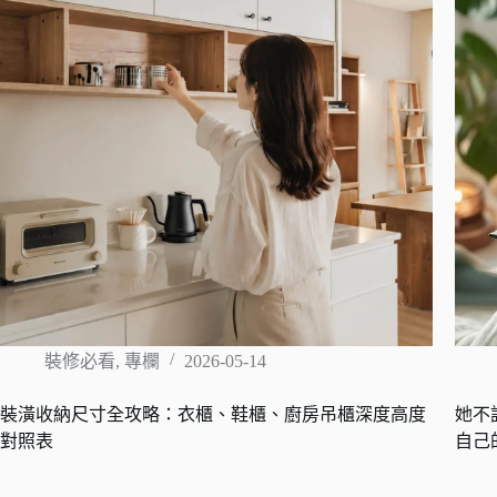
裝修必看
,
專欄
2026-05-14
裝潢收納尺寸全攻略：衣櫃、鞋櫃、廚房吊櫃深度高度
她不
對照表
自己