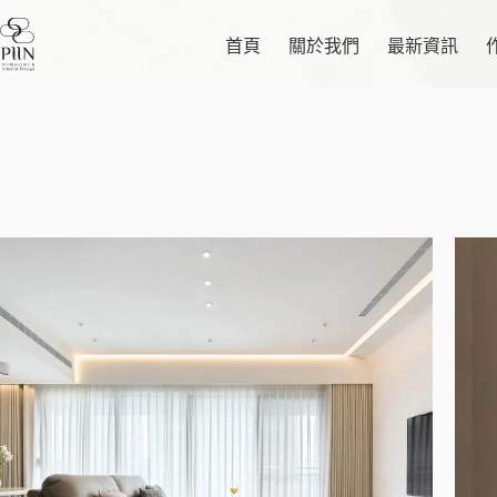
跳
至
首頁
關於我們
最新資訊
主
要
內
容